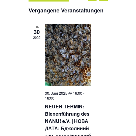
Ansichten-
Datum
Suche
Navigation
Vergangene Veranstaltungen
wählen.
und
JUNI
Ansichten
30
2025
Navigatio
30. Juni 2025 @ 16:00
-
18:00
NEUER TERMIN:
Bienenführung des
NANU! e.V. | НОВА
ДАТА: Бджолиний
тур, організований