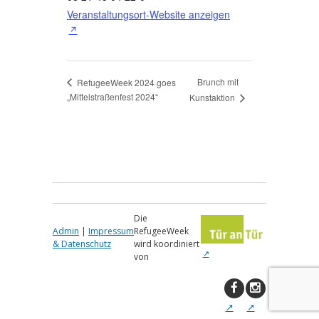
Veranstaltungsort-Website anzeigen
Brunch mit
RefugeeWeek 2024 goes
„Mittelstraßenfest 2024“
Kunstaktion
Die
Admin
|
Impressum
RefugeeWeek
& Datenschutz
wird koordiniert
von
↑