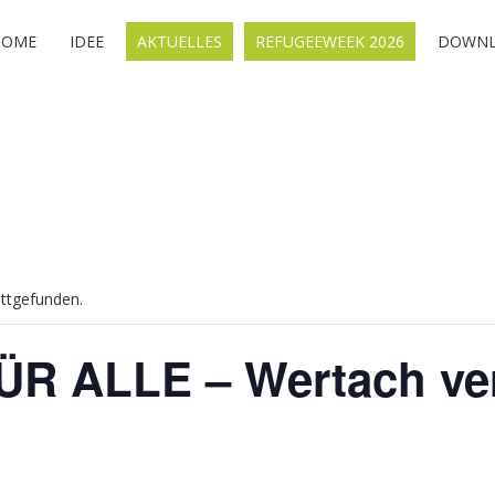
HOME
IDEE
AKTUELLES
REFUGEEWEEK 2026
DOWNL
attgefunden.
R ALLE – Wertach ver