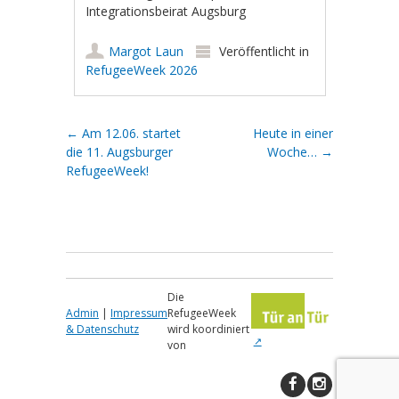
Integrationsbeirat Augsburg
Margot Laun
Veröffentlicht in
RefugeeWeek 2026
Artikel-Navigation
←
Am 12.06. startet
Heute in einer
die 11. Augsburger
Woche…
→
RefugeeWeek!
Die
Admin
|
Impressum
RefugeeWeek
& Datenschutz
wird koordiniert
von
↑