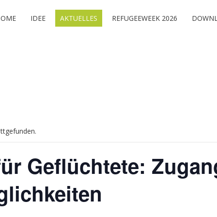
HOME
IDEE
AKTUELLES
REFUGEEWEEK 2026
DOWNL
attgefunden.
für Geflüchtete: Zuga
lichkeiten