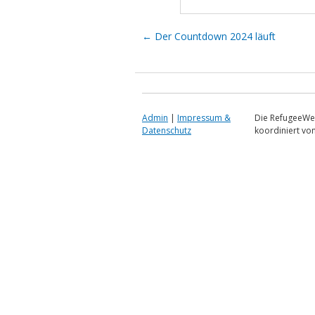
Artikel-Navigation
←
Der Countdown 2024 läuft
Admin
|
Impressum &
Die RefugeeWe
Datenschutz
koordiniert vo