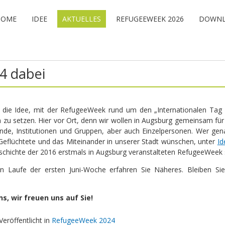
HOME
IDEE
AKTUELLES
REFUGEEWEEK 2026
DOWNL
24 dabei
r die Idee, mit der RefugeeWeek rund um den „Internationalen Tag d
zu setzen. Hier vor Ort, denn wir wollen in Augsburg gemeinsam für 
nde, Institutionen und Gruppen, aber auch Einzelpersonen. Wer gen
Geflüchtete und das Miteinander in unserer Stadt wünschen, unter
Id
schichte der 2016 erstmals in Augsburg veranstalteten RefugeeWeek s
Laufe der ersten Juni-Woche erfahren Sie Näheres. Bleiben Sie 
ns, wir freuen uns auf Sie!
Veröffentlicht in
RefugeeWeek 2024