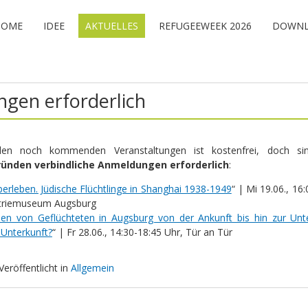
HOME
IDEE
AKTUELLES
REFUGEEWEEK 2026
DOWNL
gen erforderlich
len noch kommenden Veranstaltungen ist kostenfrei, doch s
ründen verbindliche Anmeldungen erforderlich
:
rleben. Jüdische Flüchtlinge in Shanghai 1938-1949
“ | Mi 19.06., 16
ustriemuseum Augsburg
nen von Geflüchteten in Augsburg von der Ankunft bis hin zur Un
Unterkunft?
“ | Fr 28.06., 14:30-18:45 Uhr, Tür an Tür
Veröffentlicht in
Allgemein