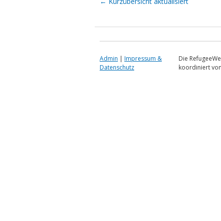
Artikel-Navigation
←
Kurzübersicht aktualisiert
Admin
|
Impressum &
Die RefugeeWe
Datenschutz
koordiniert vo