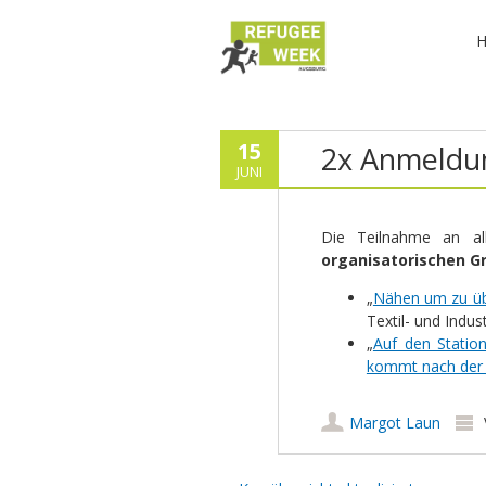
15
2x Anmeldun
JUNI
Die Teilnahme an al
organisatorischen G
„
Nähen um zu übe
Textil- und Ind
„
Auf den Statio
kommt nach der 
Margot Laun